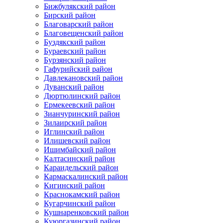
Бижбулякский район
Бирский район
Благоварский район
Благовещенский район
Буздякский район
Бураевский район
Бурзянский район
Гафурийский район
Давлекановский район
Дуванский район
Дюртюлинский район
Ермекеевский район
Зианчуринский район
Зилаирский район
Иглинский район
Илишевский район
Ишимбайский район
Калтасинский район
Караидельский район
Кармаскалинский район
Кигинский район
Краснокамский район
Кугарчинский район
Кушнаренковский район
Куюргазинский район