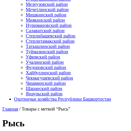
Мелеузовский район
Мечетлинский район
Мишкинский район
Миякинский район
Нуримановский район
Салаватский район
Стерлибашевский район
Стерлитамакский район
Татышлинский район
Туймазинский район
Уфимский район
Учалинский район
Федоровский район
Хайбуллинский район
Чекмагушевский район
Чишминский район
Шаранский район
Янаульский район
Охотничьи хозяйства Республики Башкортостан
Главная
/ Товары с меткой “Рысь”
Рысь