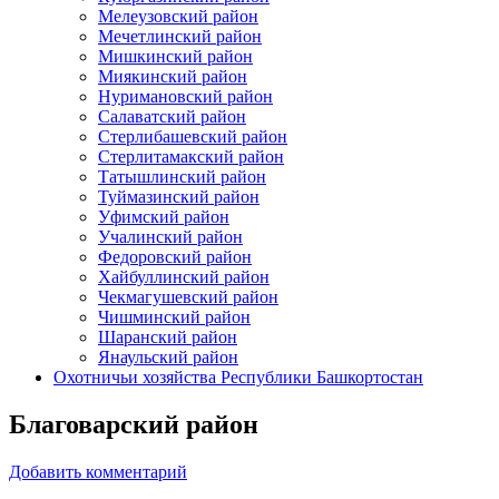
Мелеузовский район
Мечетлинский район
Мишкинский район
Миякинский район
Нуримановский район
Салаватский район
Стерлибашевский район
Стерлитамакский район
Татышлинский район
Туймазинский район
Уфимский район
Учалинский район
Федоровский район
Хайбуллинский район
Чекмагушевский район
Чишминский район
Шаранский район
Янаульский район
Охотничьи хозяйства Республики Башкортостан
Благоварский район
Добавить комментарий