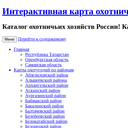
Интерактивная карта охотнич
Каталог охотничьих хозяйств России! К
Перейти к содержимому
Меню
Главная
Республика Татарстан
Оренбургская область
Самарская область
Карты охотугодий по районам
Абзелиловский район
Альшеевский района
Архангельский район
Аскинский район
Аургазинский район
Баймакский район
Бакалинский район
Балтачевский район
Белебеевский район
Белокатайский район
Белорецкий район