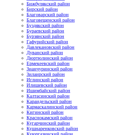
Бижбулякский район
Бирский район
Благоварский район
Благовещенский район
Буздякский район
Бураевский район
Бурзянский район
Гафурийский район
Давлекановский район
Дуванский район
Дюртюлинский район
Ермекеевский район
Зианчуринский район
Зилаирский район
Иглинский район
Илишевский район
Ишимбайский район
Калтасинский район
Караидельский район
Кармаскалинский район
Кигинский район
Краснокамский район
Кугарчинский район
Кушнаренковский район
Куюргазинский район