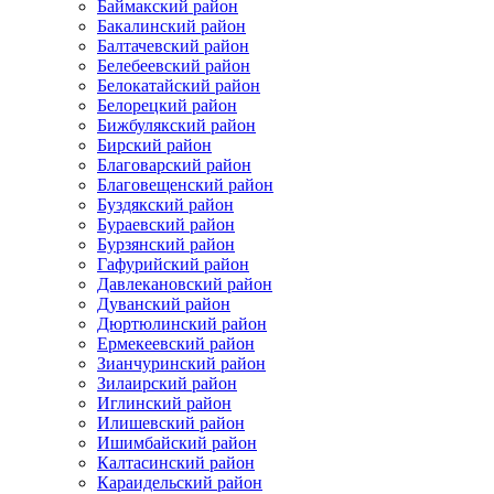
Баймакский район
Бакалинский район
Балтачевский район
Белебеевский район
Белокатайский район
Белорецкий район
Бижбулякский район
Бирский район
Благоварский район
Благовещенский район
Буздякский район
Бураевский район
Бурзянский район
Гафурийский район
Давлекановский район
Дуванский район
Дюртюлинский район
Ермекеевский район
Зианчуринский район
Зилаирский район
Иглинский район
Илишевский район
Ишимбайский район
Калтасинский район
Караидельский район