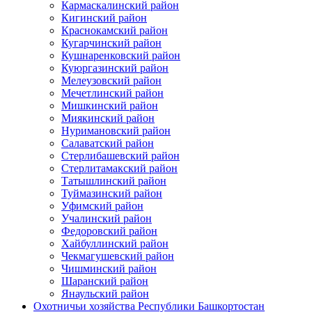
Кармаскалинский район
Кигинский район
Краснокамский район
Кугарчинский район
Кушнаренковский район
Куюргазинский район
Мелеузовский район
Мечетлинский район
Мишкинский район
Миякинский район
Нуримановский район
Салаватский район
Стерлибашевский район
Стерлитамакский район
Татышлинский район
Туймазинский район
Уфимский район
Учалинский район
Федоровский район
Хайбуллинский район
Чекмагушевский район
Чишминский район
Шаранский район
Янаульский район
Охотничьи хозяйства Республики Башкортостан