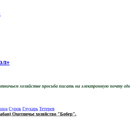
»
ол»
отничьем хозяйстве просьба писать на электронную почту oho
ица
Сурок
Глухарь
Тетерев
абан) Охотничье хозяйство "Бобер".