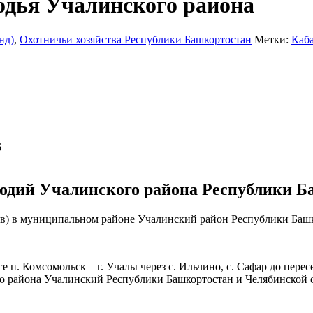
одья Учалинского района
нд)
,
Охотничьи хозяйства Республики Башкортостан
Метки:
Каб
6
одий Учалинского района Республики Б
в) в муниципальном районе Учалинский район Республики Башк
оге п. Комсомольск – г. Учалы через с. Ильчино, с. Сафар до пере
о района Учалинский Республики Башкортостан и Челябинской о