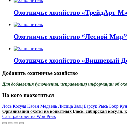
Охотничье хозяйство «ТрейдАрт-М
Охотничье хозяйство “Лесной Мир”
Охотничье хозяйство «Вишневый Д
Добавить охотничье хозяйство
Для добавления (уточнения, исправления) информации об ох
На кого поохотиться
Лось
Косуля
Кабан
Медведь
Лисица
Заяц
Барсук
Рысь
Бобр
Кун
Организация охоты на копытных (лось, сибирская косуля, к
Сайт работает на WordPress