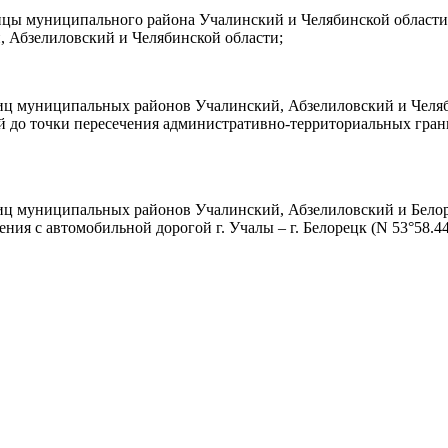
ицы муниципального района Учалинский и Челябинской области 
 Абзелиловский и Челябинской области;
ниц муниципальных районов Учалинский, Абзелиловский и Челя
 до точки пересечения административно-территориальных гра
ниц муниципальных районов Учалинский, Абзелиловский и Бело
с автомобильной дорогой г. Учалы – г. Белорецк (N 53°58.442’ Е