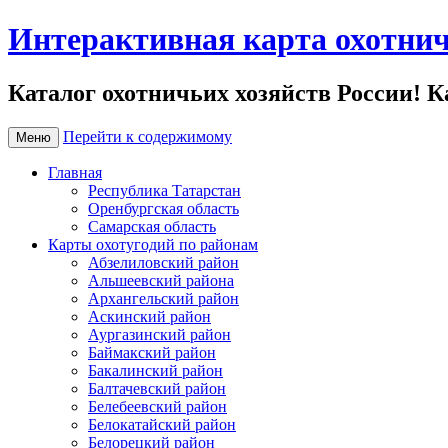
Интерактивная карта охотнич
Каталог охотничьих хозяйств России! К
Перейти к содержимому
Меню
Главная
Республика Татарстан
Оренбургская область
Самарская область
Карты охотугодий по районам
Абзелиловский район
Альшеевский района
Архангельский район
Аскинский район
Аургазинский район
Баймакский район
Бакалинский район
Балтачевский район
Белебеевский район
Белокатайский район
Белорецкий район