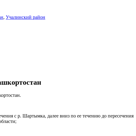
ан
,
Учалинский район
ашкортостан
ортостан.
сечения с р. Шартымка, далее вниз по ее течению до пересечения
бласти;