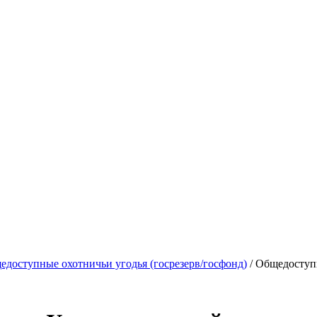
едоступные охотничьи угодья (госрезерв/госфонд)
/ Общедоступ