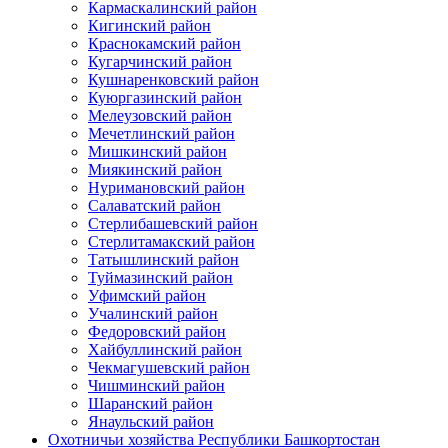
Кармаскалинский район
Кигинский район
Краснокамский район
Кугарчинский район
Кушнаренковский район
Куюргазинский район
Мелеузовский район
Мечетлинский район
Мишкинский район
Миякинский район
Нуримановский район
Салаватский район
Стерлибашевский район
Стерлитамакский район
Татышлинский район
Туймазинский район
Уфимский район
Учалинский район
Федоровский район
Хайбуллинский район
Чекмагушевский район
Чишминский район
Шаранский район
Янаульский район
Охотничьи хозяйства Республики Башкортостан