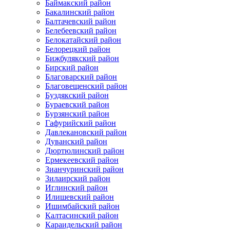
Баймакский район
Бакалинский район
Балтачевский район
Белебеевский район
Белокатайский район
Белорецкий район
Бижбулякский район
Бирский район
Благоварский район
Благовещенский район
Буздякский район
Бураевский район
Бурзянский район
Гафурийский район
Давлекановский район
Дуванский район
Дюртюлинский район
Ермекеевский район
Зианчуринский район
Зилаирский район
Иглинский район
Илишевский район
Ишимбайский район
Калтасинский район
Караидельский район