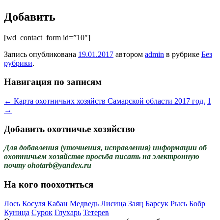
Добавить
[wd_contact_form id=”10″]
Запись опубликована
19.01.2017
автором
admin
в рубрике
Без
рубрики
.
Навигация по записям
←
Карта охотничьих хозяйств Самарской области 2017 год.
1
→
Добавить охотничье хозяйство
Для добавления (уточнения, исправления) информации об
охотничьем хозяйстве просьба писать на электронную
почту ohotarb@yandex.ru
На кого поохотиться
Лось
Косуля
Кабан
Медведь
Лисица
Заяц
Барсук
Рысь
Бобр
Куница
Сурок
Глухарь
Тетерев